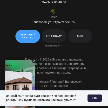
Пн-Пт: 9:00-18:00
Офис
Евпатория, ул. Строителей, 7А
ОБРАТНЫЙ
TELEGRAM*
MAX
ЗВОНОК
*Включите VPN
Григорант © 2026 г. Все права защищены.
Копирование и использование информации
с сайта без согласия владельца запрещены и
преследуется по закону.
ИП Антипольский Григорий Валерьевич
ИНН 911006304600
Политика конфиденциальности
Данный сайт использует cookies для полноценной
OK
работы. Вам нужно принять это или покинуть сайт