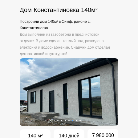
Дом Константиновка 140м
²
Построили дом 140м² в Симф. районе с.
Константиновка.
Дом выполнен из газобетона в предчистовой
отделке. В доме сделан теплый пол, разведена
электрика и водоснабжение. Снаружи дом отделан
декоративной штукатуркой
7 980 000
140 м²
140 дней