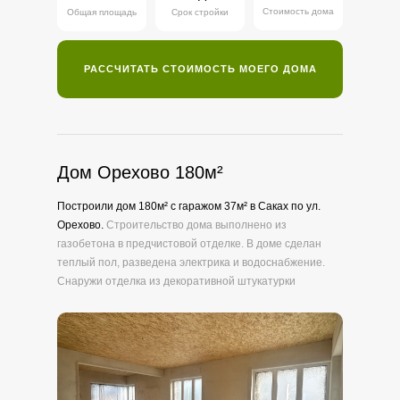
Стоимость дома
Общая площадь
Срок стройки
РАССЧИТАТЬ СТОИМОСТЬ МОЕГО ДОМА
Дом Орехово 180м
²
Построили дом 180м² с гаражом 37м² в Саках по ул.
Орехово.
Строительство дома выполнено из
газобетона в предчистовой отделке. В доме сделан
теплый пол, разведена электрика и водоснабжение.
Снаружи отделка из декоративной штукатурки