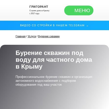
ГРИГОРАНТ
МЕНЮ
Строим дома в Крыму
Главная
/
Услуги
/
Бурение скважин
с 2017 года
ВИДЕО СО СТРОЙКИ В НАШЕМ TELEGRAM →
Главная
/
Услуги
/
Бурение скважин
Бурение скважин под
воду для частного дома
в Крыму
Профессиональное бурение скважин и организация
автономного водоснабжения с подбором
оборудования под ваш участок